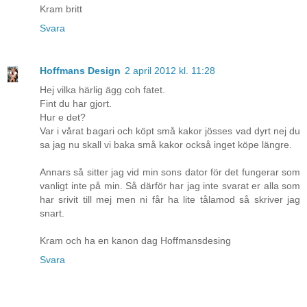
Kram britt
Svara
Hoffmans Design
2 april 2012 kl. 11:28
Hej vilka härlig ägg coh fatet.
Fint du har gjort.
Hur e det?
Var i vårat bagari och köpt små kakor jösses vad dyrt nej du
sa jag nu skall vi baka små kakor också inget köpe längre.
Annars så sitter jag vid min sons dator för det fungerar som
vanligt inte på min. Så därför har jag inte svarat er alla som
har srivit till mej men ni får ha lite tålamod så skriver jag
snart.
Kram och ha en kanon dag Hoffmansdesing
Svara