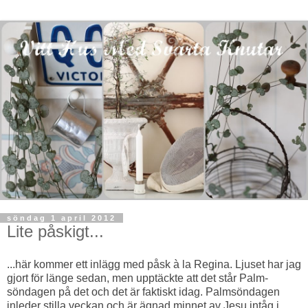
söndag 1 april 2012
Lite påskigt...
...här kommer ett inlägg med påsk à la Regina. Ljuset har jag
gjort för länge sedan, men
upptäckte att
det står Palm-
söndagen på det och det är faktiskt idag. Palmsöndagen
inleder stilla veckan och är ägnad minnet av Jesu intåg i